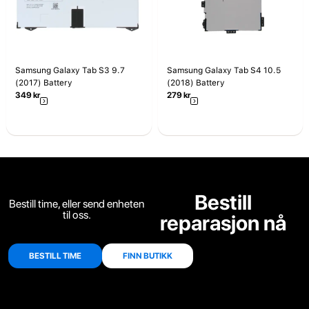
Samsung Galaxy Tab S3 9.7
Samsung Galaxy Tab S4 10.5
(2017) Battery
(2018) Battery
349
kr
279
kr
Bestill
Bestill time, eller send enheten
til oss.
reparasjon nå
BESTILL TIME
FINN BUTIKK