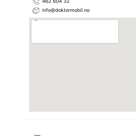
462 604 32
info@doktormobil.no