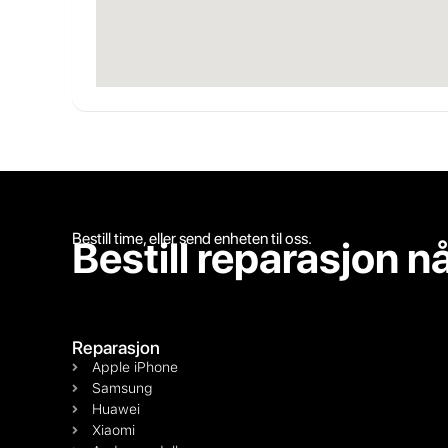
Bestill time, eller send enheten til oss.
Bestill reparasjon n
Reparasjon
Apple iPhone
Samsung
Huawei
Xiaomi