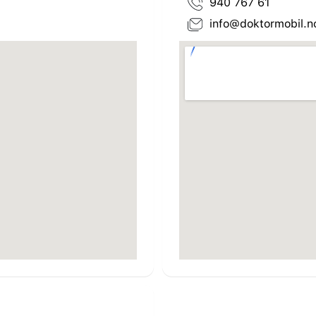
940 767 61
info@doktormobil.n