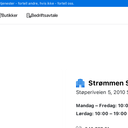
enester - fortell andre, hvis ikke - fortell oss.
Butikker
Bedriftsavtale
Strømmen S
Støperiveien 5, 201
Mandag – Fredag: 10:0
Lørdag: 10:00 – 19:00