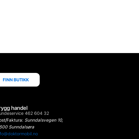
FINN BUTIKK
rygg handel
undeservice 462 604 32
ost/Faktura:
Sunndalsvegen 10,
600 Sunndalsøra
nfo@doktormobil.no