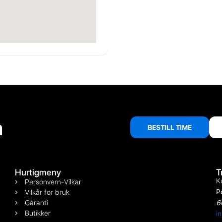
å
BESTILL TIME
Hurtigmeny
T
K
Personvern-Vilkar
P
Vilkår for bruk
Garanti
6
Butikker
i