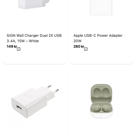
SiGN Wall Charger Dual 2X USB
Apple USB-C Power Adapter
3.4A, 15W – White
20W
149
kr
280
kr