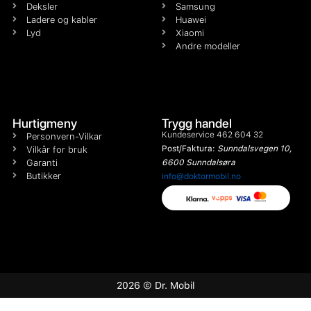
Deksler
Samsung
Ladere og kabler
Huawei
Lyd
Xiaomi
Andre modeller
Hurtigmeny
Trygg handel
Kundeservice 462 604 32
Personvern-Vilkar
Post/Faktura:
Sunndalsvegen 10,
Vilkår for bruk
Garanti
6600 Sunndalsøra
Butikker
info@doktormobil.no
2026 © Dr. Mobil