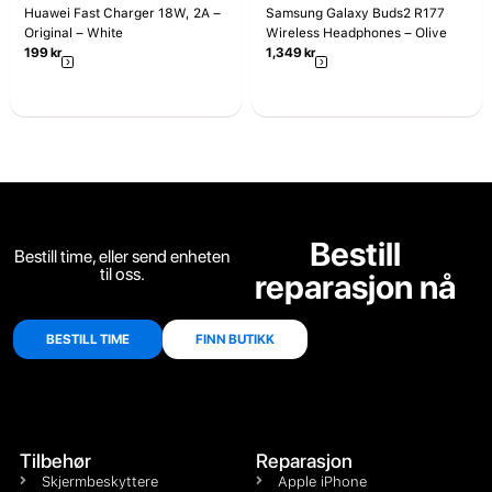
Huawei Fast Charger 18W, 2A –
Samsung Galaxy Buds2 R177
Original – White
Wireless Headphones – Olive
199
kr
1,349
kr
Bestill
Bestill time, eller send enheten
til oss.
reparasjon nå
BESTILL TIME
FINN BUTIKK
Tilbehør
Reparasjon
Skjermbeskyttere
Apple iPhone