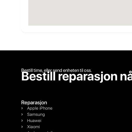
Bestill time, eller send enheten til oss.
Bestill reparasjon n
Reparasjon
Apple iPhone
Samsung
Huawei
Xiaomi