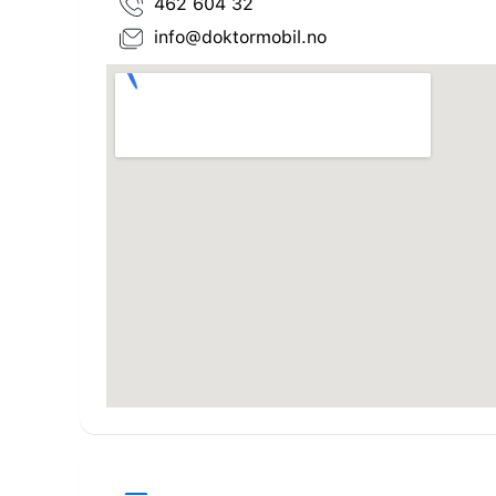
462 604 32
info@doktormobil.no