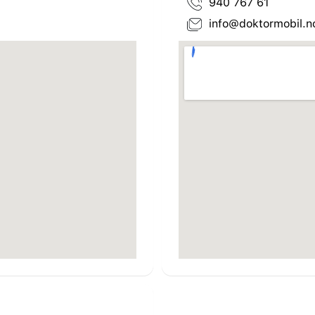
940 767 61
info@doktormobil.n