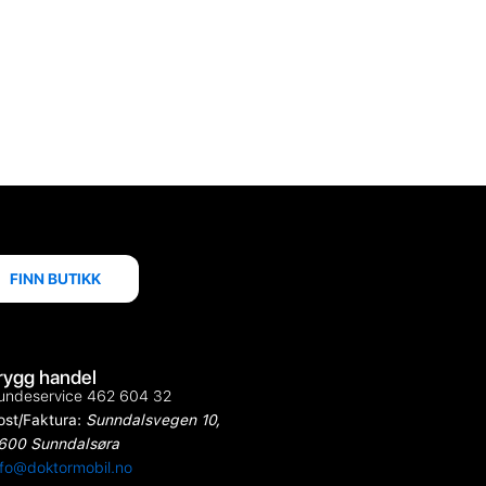
FINN BUTIKK
rygg handel
undeservice 462 604 32
ost/Faktura:
Sunndalsvegen 10,
600 Sunndalsøra
nfo@doktormobil.no