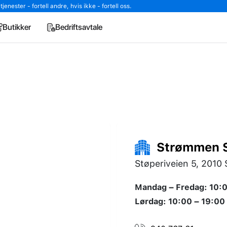
enester - fortell andre, hvis ikke - fortell oss.
Butikker
Bedriftsavtale
Strømmen S
Støperiveien 5, 201
Mandag – Fredag: 10:0
Lørdag: 10:00 – 19:00