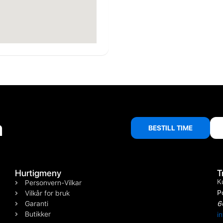
å
BESTILL TIME
Hurtigmeny
T
K
Personvern-Vilkar
P
Vilkår for bruk
Garanti
6
Butikker
i