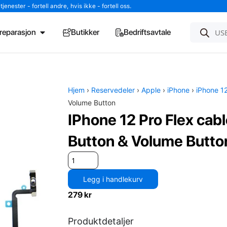
enester - fortell andre, hvis ikke - fortell oss.
l reparasjon
Butikker
Bedriftsavtale
Hjem
›
Reservedeler
›
Apple
›
iPhone
›
iPhone 1
Volume Button
IPhone 12 Pro Flex cab
Button & Volume Butto
Legg i handlekurv
279
kr
Produktdetaljer