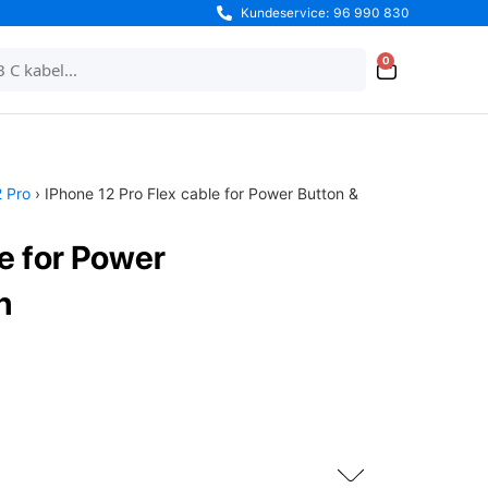
Kundeservice: 96 990 830
0
2 Pro
› IPhone 12 Pro Flex cable for Power Button &
le for Power
n