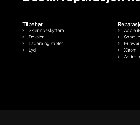
Tilbehør
Reparasj
Skjermbeskyttere
Apple i
Deksler
Samsun
Ladere og kabler
Huawei
Lyd
Xiaomi
Andre m