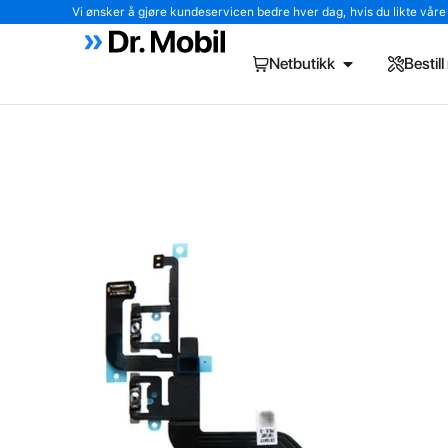
Vi ønsker å gjøre kundeservicen bedre hver dag, hvis du likte våre tj
Netbutikk
Bestil