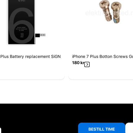
 Plus Battery replacement SiGN
iPhone 7 Plus Botton Screws G
180
kr
å
BESTILL TIME