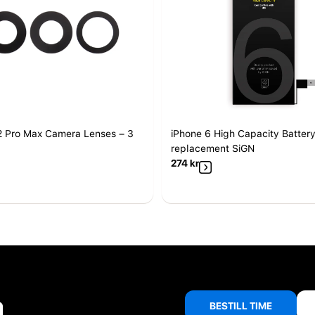
2 Pro Max Camera Lenses – 3
iPhone 6 High Capacity Batter
replacement SiGN
274
kr
å
BESTILL TIME