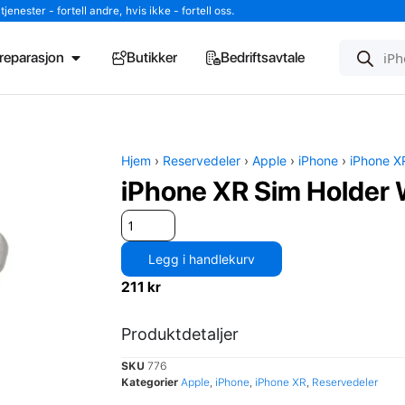
enester - fortell andre, hvis ikke - fortell oss.
l reparasjon
Butikker
Bedriftsavtale
Hjem
›
Reservedeler
›
Apple
›
iPhone
›
iPhone X
iPhone XR Sim Holder 
Legg i handlekurv
211
kr
Produktdetaljer
SKU
776
Kategorier
Apple
,
iPhone
,
iPhone XR
,
Reservedeler