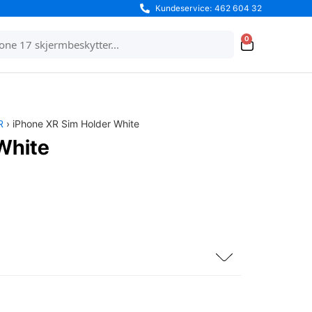
Kundeservice: 462 604 32
0
R
› iPhone XR Sim Holder White
White