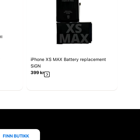
y
iPhone XS MAX Battery replacement
SiGN
399
kr
FINN BUTIKK