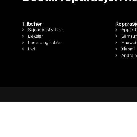
Tilbehør
Reparasj
Skjermbeskyttere
Apple i
Deksler
Samsun
Ladere og kabler
Huawei
Lyd
Xiaomi
Andre m