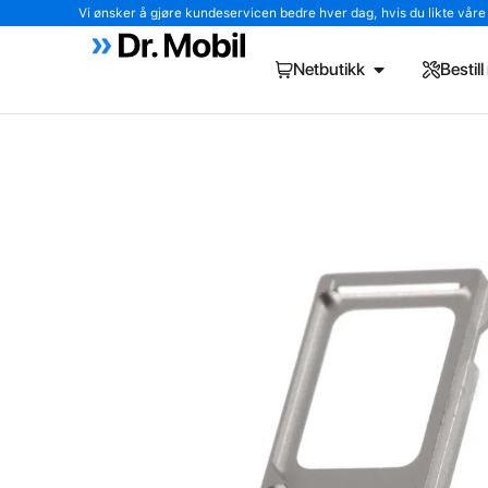
Vi ønsker å gjøre kundeservicen bedre hver dag, hvis du likte våre tj
Netbutikk
Bestil