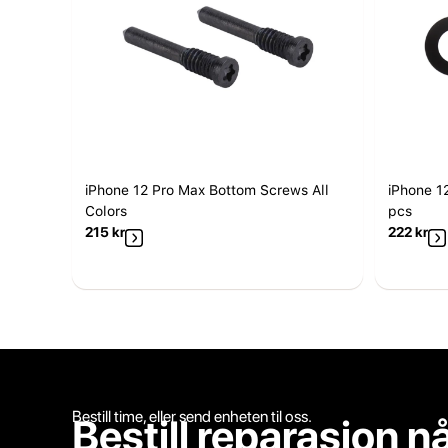
iPhone 12 Pro Max Bottom Screws All
iPhone 1
Colors
pcs
215
kr
222
kr
Bestill time, eller send enheten til oss.
Bestill reparasjon n