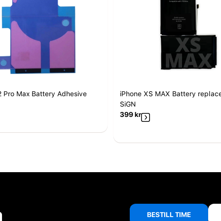
2 Pro Max Battery Adhesive
iPhone XS MAX Battery replac
SiGN
399
kr
å
BESTILL TIME