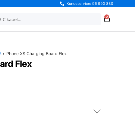
Kundeservice: 96 990 830
0
S
› iPhone XS Charging Board Flex
ard Flex