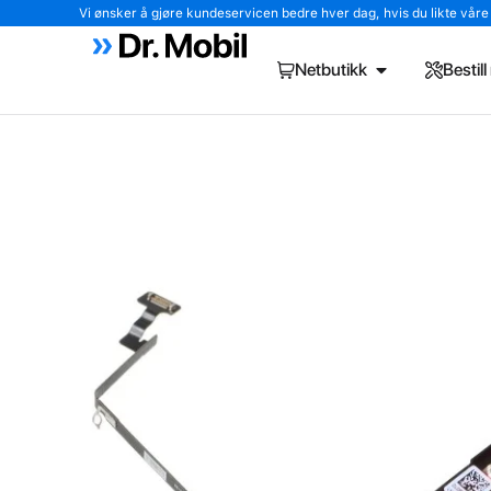
Vi ønsker å gjøre kundeservicen bedre hver dag, hvis du likte våre tj
Netbutikk
Bestil