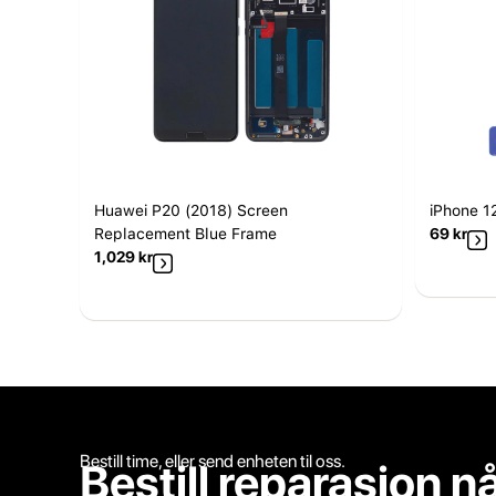
Huawei P20 (2018) Screen
iPhone 1
Replacement Blue Frame
69
kr
1,029
kr
Bestill time, eller send enheten til oss.
Bestill reparasjon n