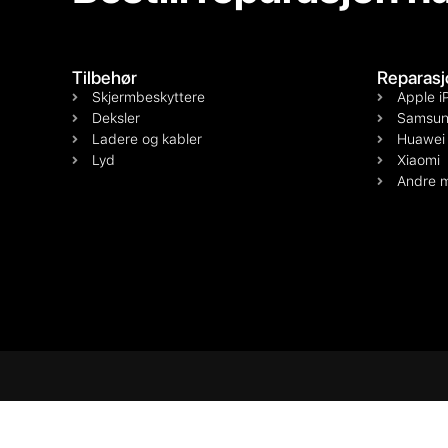
Tilbehør
Reparasj
Skjermbeskyttere
Apple i
Deksler
Samsun
Ladere og kabler
Huawei
Lyd
Xiaomi
Andre m