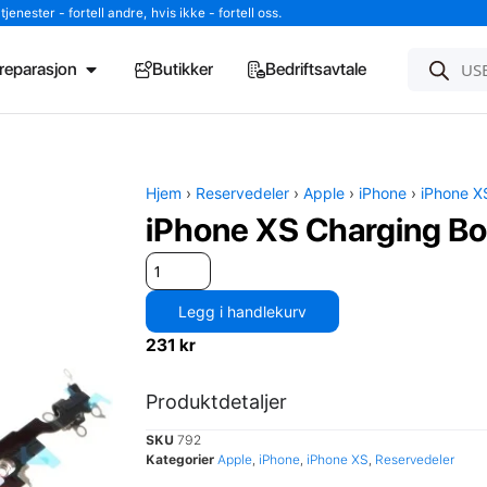
enester - fortell andre, hvis ikke - fortell oss.
l reparasjon
Butikker
Bedriftsavtale
Hjem
›
Reservedeler
›
Apple
›
iPhone
›
iPhone X
iPhone XS Charging Bo
Legg i handlekurv
231
kr
Produktdetaljer
SKU
792
Kategorier
Apple
,
iPhone
,
iPhone XS
,
Reservedeler