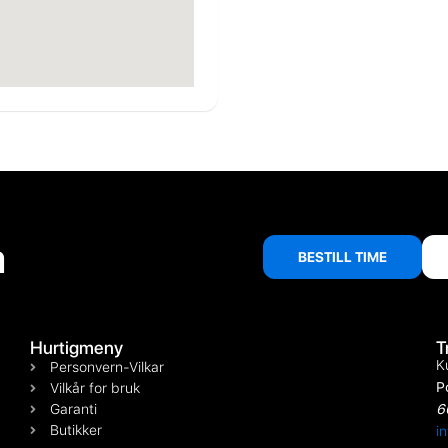
å
BESTILL TIME
Hurtigmeny
T
K
Personvern-Vilkar
P
Vilkår for bruk
Garanti
6
Butikker
i