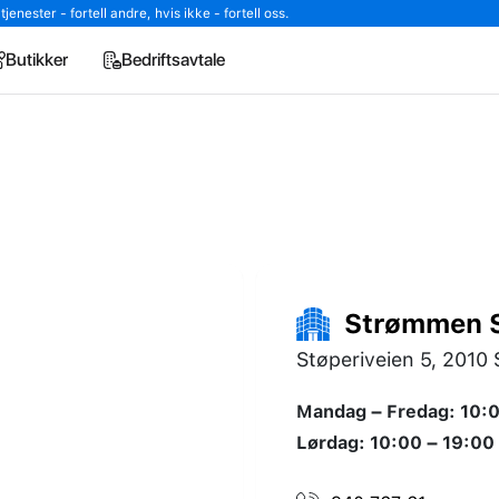
enester - fortell andre, hvis ikke - fortell oss.
Butikker
Bedriftsavtale
Strømmen S
Støperiveien 5, 201
Mandag – Fredag: 10:0
Lørdag: 10:00 – 19:00