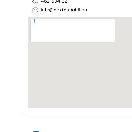
462 604 32
info@doktormobil.no