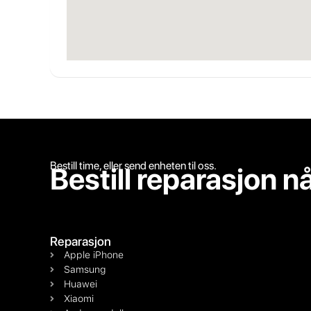
Bestill time, eller send enheten til oss.
Bestill reparasjon n
Reparasjon
Apple iPhone
Samsung
Huawei
Xiaomi