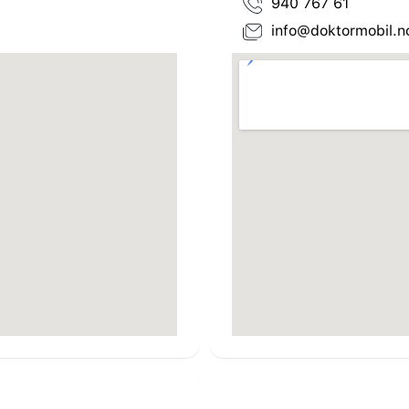
940 767 61
info@doktormobil.n