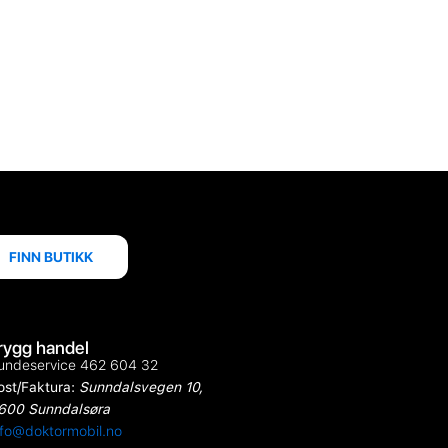
FINN BUTIKK
rygg handel
undeservice 462 604 32
ost/Faktura:
Sunndalsvegen 10,
600 Sunndalsøra
nfo@doktormobil.no