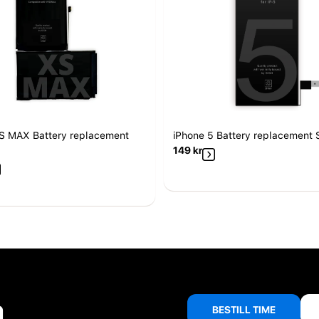
S MAX Battery replacement
iPhone 5 Battery replacement 
149
kr
å
BESTILL TIME