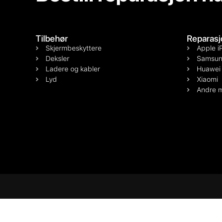
Tilbehør
Reparasj
Skjermbeskyttere
Apple i
Deksler
Samsun
Ladere og kabler
Huawei
Lyd
Xiaomi
Andre m