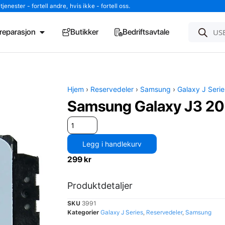
enester - fortell andre, hvis ikke - fortell oss.
l reparasjon
Butikker
Bedriftsavtale
Hjem
›
Reservedeler
›
Samsung
›
Galaxy J Serie
Samsung Galaxy J3 20
Legg i handlekurv
299
kr
Produktdetaljer
SKU
3991
Kategorier
Galaxy J Series
,
Reservedeler
,
Samsung