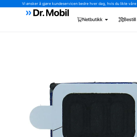
Vi ønsker å gjøre kundeservicen bedre hver dag, hvis du likte våre tj
Netbutikk
Bestil