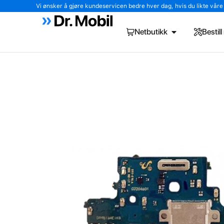
Vi ønsker å gjøre kundeservicen bedre hver dag, hvis du likte våre tj
Netbutikk
Bestil