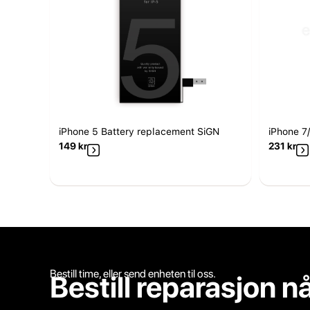
iPhone 5 Battery replacement SiGN
iPhone 7/
149
kr
231
kr
Bestill time, eller send enheten til oss.
Bestill reparasjon n