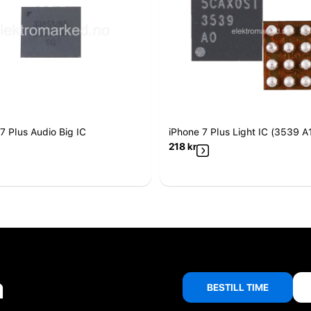
7 Plus Audio Big IC
iPhone 7 Plus Light IC (3539 A
218
kr
å
BESTILL TIME