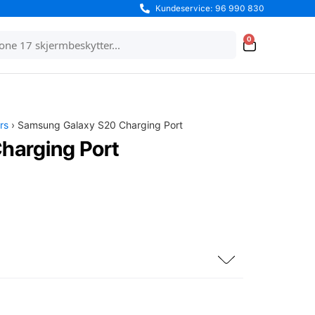
Kundeservice: 96 990 830
0
rs
› Samsung Galaxy S20 Charging Port
harging Port