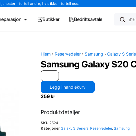
enester - fortell andre, hvis ikke - fortell oss.
l reparasjon
Butikker
Bedriftsavtale
Hjem
›
Reservedeler
›
Samsung
›
Galaxy S Serie
Samsung Galaxy S20 C
Legg i handlekurv
259
kr
Produktdetaljer
SKU
2524
Kategorier
Galaxy S Seriers
,
Reservedeler
,
Samsung