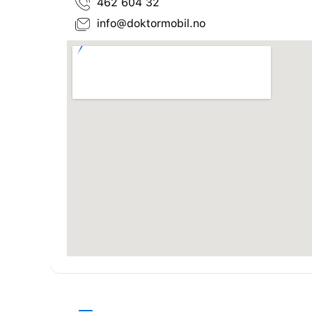
462 604 32
info@doktormobil.no