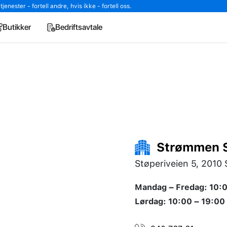
enester - fortell andre, hvis ikke - fortell oss.
Butikker
Bedriftsavtale
Strømmen S
Støperiveien 5, 201
Mandag – Fredag: 10:0
Lørdag: 10:00 – 19:00