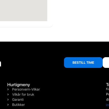
å
BESTILL TIME
Hurtigmeny
T
K
Personvern-Vilkar
P
Vilkår for bruk
Garanti
6
Butikker
i