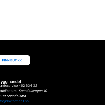
FINN BUTIKK
rygg handel
undeservice 462 604 32
ost/Faktura:
Sunndalsvegen 10,
600 Sunndalsøra
nfo@doktormobil.no