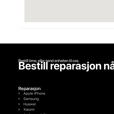
Bestill time, eller send enheten til oss.
Bestill reparasjon n
Reparasjon
Apple iPhone
Samsung
Huawei
Xiaomi