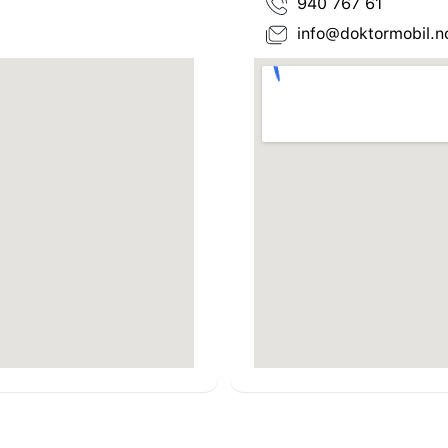
940 767 61
info@doktormobil.n