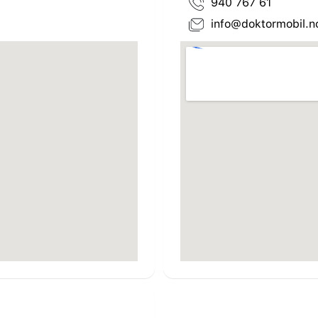
940 767 61
info@doktormobil.n