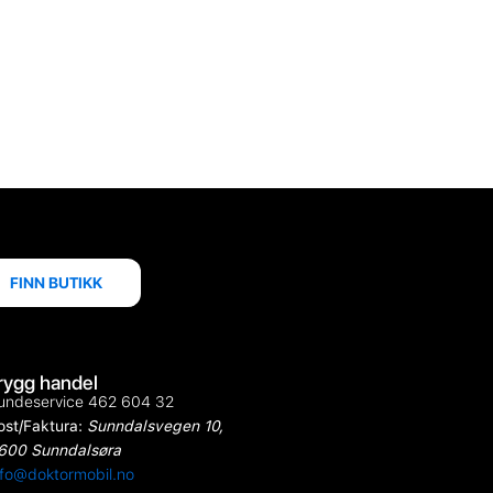
FINN BUTIKK
rygg handel
undeservice 462 604 32
ost/Faktura:
Sunndalsvegen 10,
600 Sunndalsøra
nfo@doktormobil.no