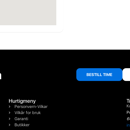
å
BESTILL TIME
Hurtigmeny
T
K
Personvern-Vilkar
P
Vilkår for bruk
Garanti
6
Butikker
i