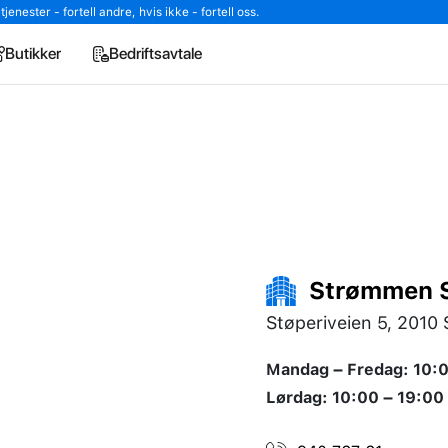
enester - fortell andre, hvis ikke - fortell oss.
Butikker
Bedriftsavtale
Strømmen S
Støperiveien 5, 201
Mandag – Fredag: 10:0
Lørdag: 10:00 – 19:00