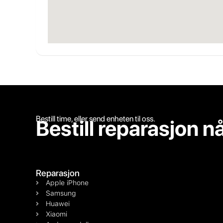
Bestill time, eller send enheten til oss.
Bestill reparasjon n
Reparasjon
Apple iPhone
Samsung
Huawei
Xiaomi