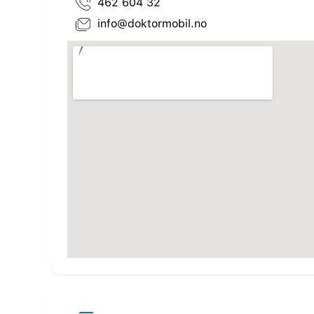
462 604 32
info@doktormobil.no