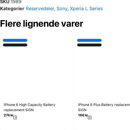
SKU
1989
Kategorier
Reservedeler
,
Sony
,
Xperia L Series
Flere lignende varer
iPhone 6 High Capacity Battery
iPhone 6 Plus Battery replacem
replacement SiGN
SiGN
274
kr
166
kr