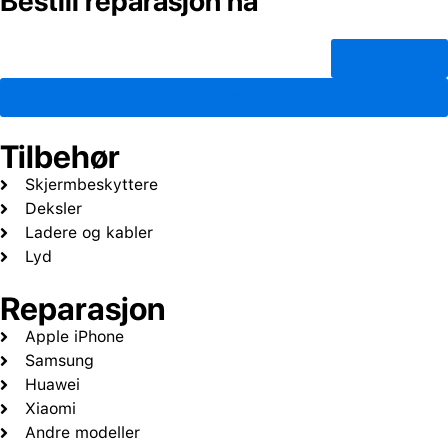
Bestill reparasjon nå
Bestill time
Finn butikk
Tilbehør
Skjermbeskyttere
Deksler
Ladere og kabler
Lyd
Reparasjon
Apple iPhone
Samsung
Huawei
Xiaomi
Andre modeller