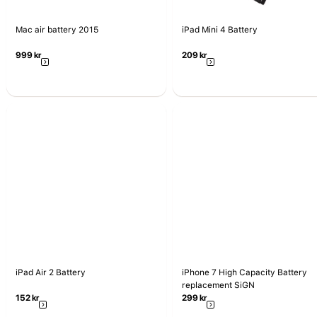
Mac air battery 2015
iPad Mini 4 Battery
999
kr
209
kr
iPad Air 2 Battery
iPhone 7 High Capacity Battery
replacement SiGN
152
kr
299
kr