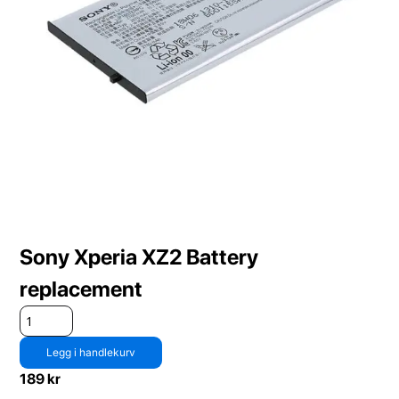
Sony Xperia XZ2 Battery
replacement
Legg i handlekurv
189
kr