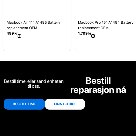
Macbook Air 11” A1495 Battery
Macbook Pro 15” A1494 Battery
replacement OEM
replacement OEM
499
kr
1,799
kr
Bestill
Bestill time, eller send enheten
til oss.
reparasjon nå
BESTILL TIME
FINN BUTIKK