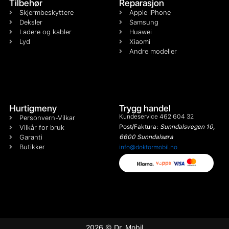
Tilbehør
Reparasjon
Skjermbeskyttere
Apple iPhone
Deksler
Samsung
Ladere og kabler
Huawei
Lyd
Xiaomi
Andre modeller
Hurtigmeny
Trygg handel
Kundeservice 462 604 32
Personvern-Vilkar
Post/Faktura:
Sunndalsvegen 10,
Vilkår for bruk
Garanti
6600 Sunndalsøra
Butikker
info@doktormobil.no
2026 © Dr. Mobil