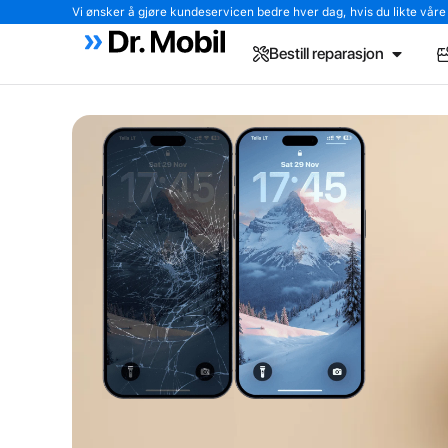
Vi ønsker å gjøre kundeservicen bedre hver dag, hvis du likte våre tj
Bestill reparasjon