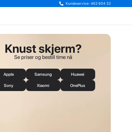
Kundeservice: 462 604 32
Knust skjerm?
Se priser og bestill time nå
Apple
Samsung
Huawei
Sony
Xiaomi
OnePlus