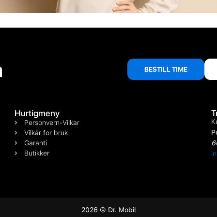
å
BESTILL TIME
Hurtigmeny
T
K
Personvern-Vilkar
P
Vilkår for bruk
Garanti
6
Butikker
i
2026 © Dr. Mobil