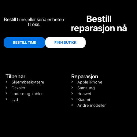
Bestill
Bestill time, eller send enheten
til oss.
reparasjon nå
BESTILL TIME
FINN BUTIKK
Tilbehør
Reparasjon
Skjermbeskyttere
Apple iPhone
Deksler
Samsung
Ladere og kabler
Huawei
Lyd
Xiaomi
Andre modeller