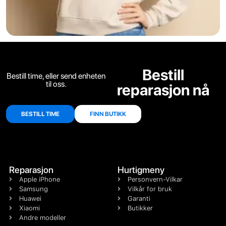
Bestill
Bestill time, eller send enheten
til oss.
reparasjon nå
BESTILL TIME
FINN BUTIKK
Reparasjon
Hurtigmeny
Apple iPhone
Personvern-Vilkar
Samsung
Vilkår for bruk
Huawei
Garanti
Xiaomi
Butikker
Andre modeller